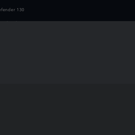
efender 130
 présenté)