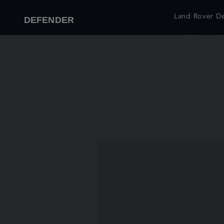
Land Rover D
DEFENDER
(Modèle européen