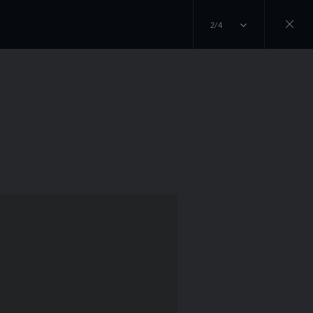
2/4
Close
gallery