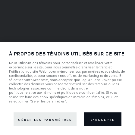
À PROPOS DES TÉMOINS UTILISÉS SUR CE SITE
Nous utilisons des témoins pour personnaliser et améliorer votre
expérience sur le site, pour nous permettre d'analyser le trafic et
l'utilisation du site Web, pour mémoriser vos paramètres et vos choix de
confidentialité, et pour soutenir nos efforts de marketing et de vente. En
sélectionnant "Accepter", vous acceptez que Jaguar Land Rover puisse
collecter des données vous concernant et utiliser des témoins ou des
technologies associées comme décrit dans notre
politique relative aux témoins
et
politique de confidentialité
. Si vous
souhaitez faire des choix spécifiques en matière de témoins, veuillez
sélectionner "Gérer les paramètres".
GÉRER LES PARAMÈTRES
J'ACCEPTE