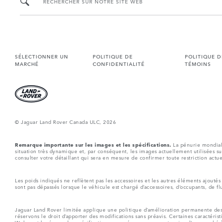
RECHERCHER SUR NOTRE SITE WEB
SÉLECTIONNER UN
POLITIQUE DE
POLITIQUE D
MARCHÉ
CONFIDENTIALITÉ
TÉMOINS
© Jaguar Land Rover Canada ULC, 2026
Remarque importante sur les images et les spécifications.
La pénurie mondiale
situation très dynamique et, par conséquent, les images actuellement utilisées su
consulter votre détaillant qui sera en mesure de confirmer toute restriction actu
Les poids indiqués ne reflètent pas les accessoires et les autres éléments ajouté
sont pas dépassés lorsque le véhicule est chargé d’accessoires, d’occupants, de fl
Jaguar Land Rover limitée applique une politique d’amélioration permanente des s
réservons le droit d’apporter des modifications sans préavis. Certaines caractéris
Web sont basés sur des spécifications européennes, peuvent varier d’un marché à l