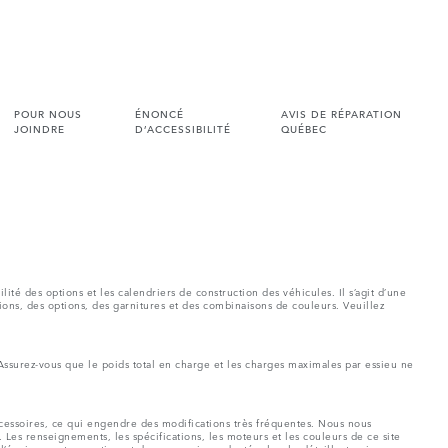
POUR NOUS
ÉNONCÉ
AVIS DE RÉPARATION
JOINDRE
D’ACCESSIBILITÉ
QUÉBEC
é des options et les calendriers de construction des véhicules. Il s’agit d’une
ions, des options, des garnitures et des combinaisons de couleurs. Veuillez
 Assurez-vous que le poids total en charge et les charges maximales par essieu ne
ccessoires, ce qui engendre des modifications très fréquentes. Nous nous
 Les renseignements, les spécifications, les moteurs et les couleurs de ce site
 l’équipement en option et des accessoires adaptés chez le détaillant qui