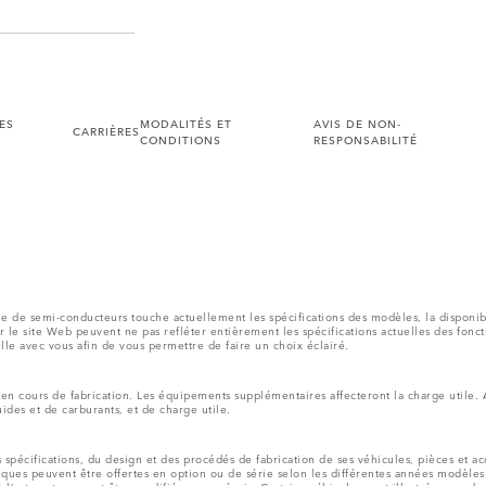
ES
MODALITÉS ET
AVIS DE NON-
CARRIÈRES
CONDITIONS
RESPONSABILITÉ
 de semi-conducteurs touche actuellement les spécifications des modèles, la disponibilit
r le site Web peuvent ne pas refléter entièrement les spécifications actuelles des fonct
elle avec vous afin de vous permettre de faire un choix éclairé.
s en cours de fabrication. Les équipements supplémentaires affecteront la charge utile.
uides et de carburants, et de charge utile.
pécifications, du design et des procédés de fabrication de ses véhicules, pièces et a
tiques peuvent être offertes en option ou de série selon les différentes années modèles.
’autre et peuvent être modifiés sans préavis. Certains véhicules sont illustrés avec de