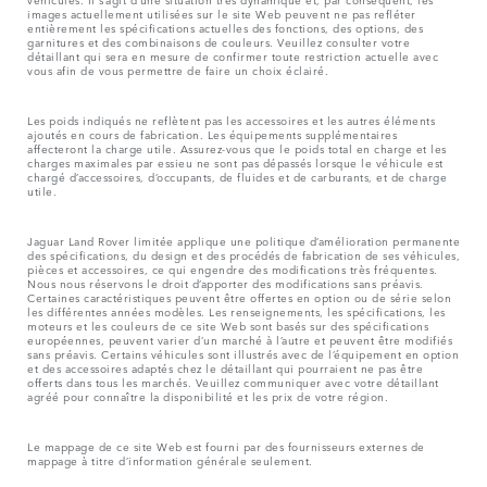
images actuellement utilisées sur le site Web peuvent ne pas refléter
entièrement les spécifications actuelles des fonctions, des options, des
garnitures et des combinaisons de couleurs. Veuillez consulter votre
détaillant qui sera en mesure de confirmer toute restriction actuelle avec
vous afin de vous permettre de faire un choix éclairé.
Les poids indiqués ne reflètent pas les accessoires et les autres éléments
ajoutés en cours de fabrication. Les équipements supplémentaires
affecteront la charge utile. Assurez-vous que le poids total en charge et les
charges maximales par essieu ne sont pas dépassés lorsque le véhicule est
chargé d’accessoires, d’occupants, de fluides et de carburants, et de charge
utile.
Jaguar Land Rover limitée applique une politique d’amélioration permanente
des spécifications, du design et des procédés de fabrication de ses véhicules,
pièces et accessoires, ce qui engendre des modifications très fréquentes.
Nous nous réservons le droit d’apporter des modifications sans préavis.
Certaines caractéristiques peuvent être offertes en option ou de série selon
les différentes années modèles. Les renseignements, les spécifications, les
moteurs et les couleurs de ce site Web sont basés sur des spécifications
européennes, peuvent varier d’un marché à l’autre et peuvent être modifiés
sans préavis. Certains véhicules sont illustrés avec de l’équipement en option
et des accessoires adaptés chez le détaillant qui pourraient ne pas être
offerts dans tous les marchés. Veuillez communiquer avec votre détaillant
agréé pour connaître la disponibilité et les prix de votre région.
Le mappage de ce site Web est fourni par des fournisseurs externes de
mappage à titre d’information générale seulement.