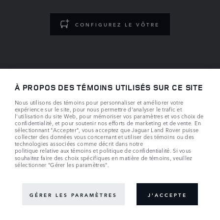
CONFIGUREZ LE VÔTRE
À PROPOS DES TÉMOINS UTILISÉS SUR CE SITE
Nous utilisons des témoins pour personnaliser et améliorer votre
expérience sur le site, pour nous permettre d'analyser le trafic et
l'utilisation du site Web, pour mémoriser vos paramètres et vos choix de
confidentialité, et pour soutenir nos efforts de marketing et de vente. En
sélectionnant "Accepter", vous acceptez que Jaguar Land Rover puisse
collecter des données vous concernant et utiliser des témoins ou des
technologies associées comme décrit dans notre
politique relative aux témoins
et
politique de confidentialité
. Si vous
souhaitez faire des choix spécifiques en matière de témoins, veuillez
sélectionner "Gérer les paramètres".
GÉRER LES PARAMÈTRES
J'ACCEPTE