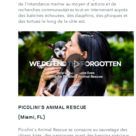
de l'intendance marine au moyen d'actions et de
recherches communautaires tout en intervenant auprès
des baleines échouées, des dauphins, des phoques et
des tortues le long de la côte est.
PICOLINI'S ANIMAL RESCUE
(Miami, FL)
Picolini's Animal Rescue se consacre au sauvetage des
chiens âgés, des personnes ayant des besoins spéciaux,