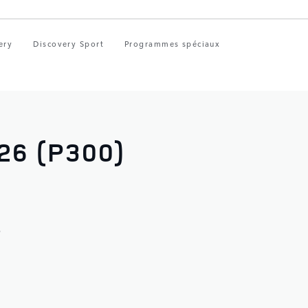
ery
Discovery Sport
Programmes spéciaux
26 (P300)
$