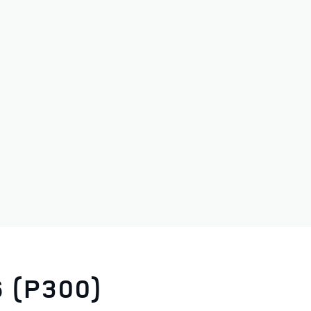
Détails de l’offre
OBTENEZ UN DEV
6 (P300)