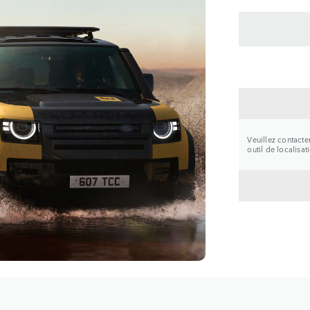
CONTA
Veuillez contacte
outil de localisa
RETOU