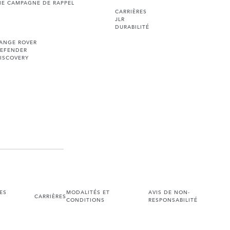
NE CAMPAGNE DE RAPPEL
CARRIÈRES
JLR
DURABILITÉ
RANGE ROVER
DEFENDER
ISCOVERY
ES
MODALITÉS ET
AVIS DE NON-
CARRIÈRES
CONDITIONS
RESPONSABILITÉ