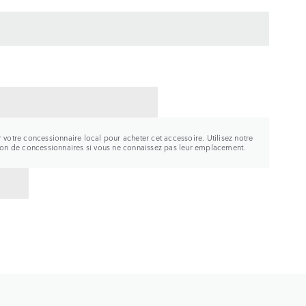
CTER UN CONCESSIONNAIRE
r votre concessionnaire local pour acheter cet accessoire. Utilisez notre
tion de concessionnaires si vous ne connaissez pas leur emplacement.
R À