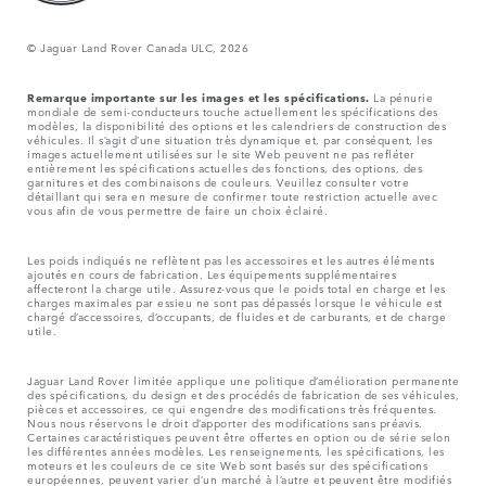
© Jaguar Land Rover Canada ULC, 2026
Remarque importante sur les images et les spécifications.
La pénurie
mondiale de semi-conducteurs touche actuellement les spécifications des
modèles, la disponibilité des options et les calendriers de construction des
véhicules. Il s’agit d’une situation très dynamique et, par conséquent, les
images actuellement utilisées sur le site Web peuvent ne pas refléter
entièrement les spécifications actuelles des fonctions, des options, des
garnitures et des combinaisons de couleurs. Veuillez consulter votre
détaillant qui sera en mesure de confirmer toute restriction actuelle avec
vous afin de vous permettre de faire un choix éclairé.
Les poids indiqués ne reflètent pas les accessoires et les autres éléments
ajoutés en cours de fabrication. Les équipements supplémentaires
affecteront la charge utile. Assurez-vous que le poids total en charge et les
charges maximales par essieu ne sont pas dépassés lorsque le véhicule est
chargé d’accessoires, d’occupants, de fluides et de carburants, et de charge
utile.
Jaguar Land Rover limitée applique une politique d’amélioration permanente
des spécifications, du design et des procédés de fabrication de ses véhicules,
pièces et accessoires, ce qui engendre des modifications très fréquentes.
Nous nous réservons le droit d’apporter des modifications sans préavis.
Certaines caractéristiques peuvent être offertes en option ou de série selon
les différentes années modèles. Les renseignements, les spécifications, les
moteurs et les couleurs de ce site Web sont basés sur des spécifications
européennes, peuvent varier d’un marché à l’autre et peuvent être modifiés