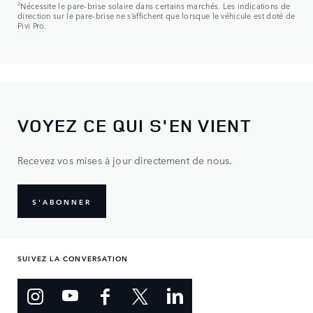
2
Nécessite le pare-brise solaire dans certains marchés. Les indications de
direction sur le pare-brise ne s’affichent que lorsque le véhicule est doté de
Pivi Pro.
VOYEZ CE QUI S'EN VIENT
Recevez vos mises à jour directement de nous.
S'ABONNER
SUIVEZ LA CONVERSATION