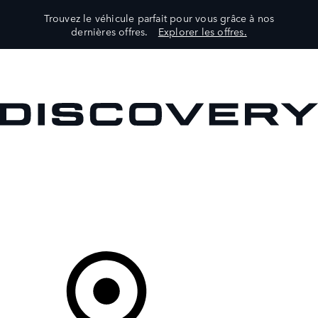
Trouvez le véhicule parfait pour vous grâce à nos
dernières offres.
Explorer les offres.
VÉHICULES
PROPRIÉTAIRES
EXPLOREZ
MAGASINER
Votre Concessionnaire