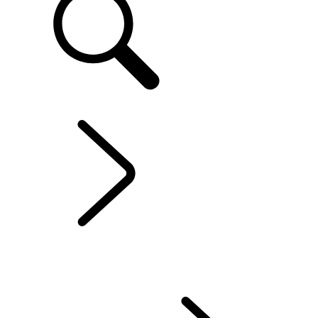
FR
DISCOVERY SPORT
...
PERSONNALISATION
VUE D’ENSEMBLE
GALERIE
EXPLORER
MODÈLES ET SPÉCIFICATIONS
PERSONNALISATION