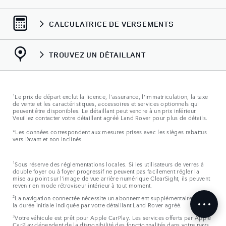
CALCULATRICE DE VERSEMENTS
TROUVEZ UN DÉTAILLANT
1
Le prix de départ exclut la licence, l'assurance, l'immatriculation, la taxe
de vente et les caractéristiques, accessoires et services optionnels qui
peuvent être disponibles. Le détaillant peut vendre à un prix inférieur.
Veuillez contacter votre détaillant agréé Land Rover pour plus de détails.
*Les données correspondent aux mesures prises avec les sièges rabattus
vers l’avant et non inclinés.
1
Sous réserve des réglementations locales. Si les utilisateurs de verres à
double foyer ou à foyer progressif ne peuvent pas facilement régler la
mise au point sur l’image de vue arrière numérique ClearSight, ils peuvent
revenir en mode rétroviseur intérieur à tout moment.
2
La navigation connectée nécessite un abonnement supplémentaire après
la durée initiale indiquée par votre détaillant Land Rover agréé.
3
Votre véhicule est prêt pour Apple CarPlay. Les services offerts par Apple
CarPlay dépendent de la disponibilité des fonctionnalités dans votre pays.