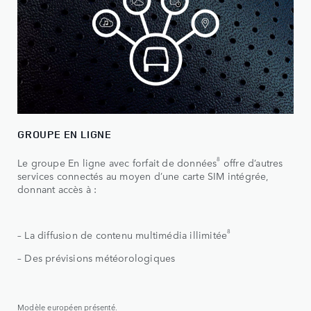
GROUPE EN LIGNE
8
Le groupe En ligne avec forfait de données
offre d’autres
services connectés au moyen d’une carte SIM intégrée,
donnant accès à :
8
– La diffusion de contenu multimédia illimitée
– Des prévisions météorologiques
Modèle européen présenté.