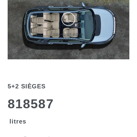
TOUCHEZ POUR
INTERAGIR
5+2 SIÈGES
8
1
8
5
8
7
litres