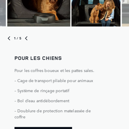
1
/ 5
POUR LES CHIENS
Pour les coffres boueux et les pattes sales.
– Cage de transport pliable pour animaux
– Système de rinçage portatif
– Bol d’eau antidébordement
– Doublure de protection matelassée de
coffre