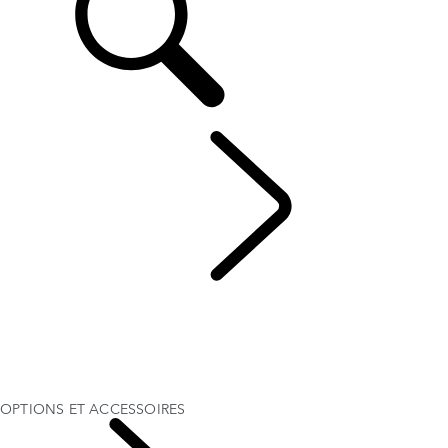
FR
DISCOVERY
...
OPTIONS ET ACCESSOIRES
VUE D'ENSEMBLE
GALERIE
MODÈLES ET SPÉCIFICATIONS
OPTIONS ET ACCESSOIRES
CONÇU POUR LES FAMILLES
OPTIONS ET ACCESSOIRES