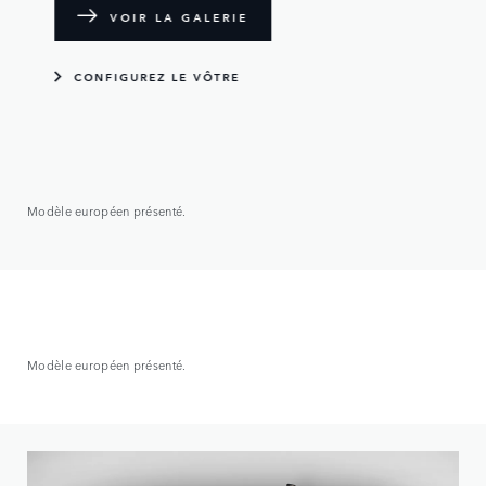
VOIR LA GALERIE
CONFIGUREZ LE VÔTRE
Modèle européen présenté.
Modèle européen présenté.
Personnalisez votre Discovery avec une multitude d’options
de jantes, de couleurs de peinture et de toit disponibles.