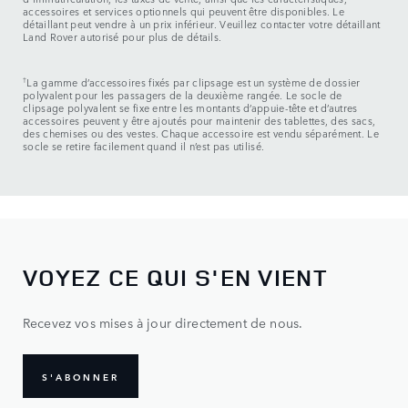
accessoires et services optionnels qui peuvent être disponibles. Le
détaillant peut vendre à un prix inférieur. Veuillez contacter votre détaillant
Land Rover autorisé pour plus de détails.
†
La gamme d’accessoires fixés par clipsage est un système de dossier
polyvalent pour les passagers de la deuxième rangée. Le socle de
clipsage polyvalent se fixe entre les montants d’appuie-tête et d’autres
accessoires peuvent y être ajoutés pour maintenir des tablettes, des sacs,
des chemises ou des vestes. Chaque accessoire est vendu séparément. Le
socle se retire facilement quand il n’est pas utilisé.
VOYEZ CE QUI S'EN VIENT
Recevez vos mises à jour directement de nous.
S'ABONNER