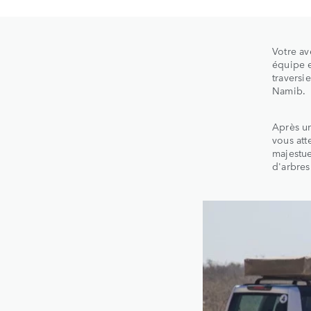
Votre a
équipe e
traversi
Namib.
Après un
vous att
majestue
d'arbres