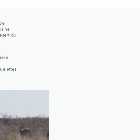
tre
us ne
ésert du
ière
uelettes