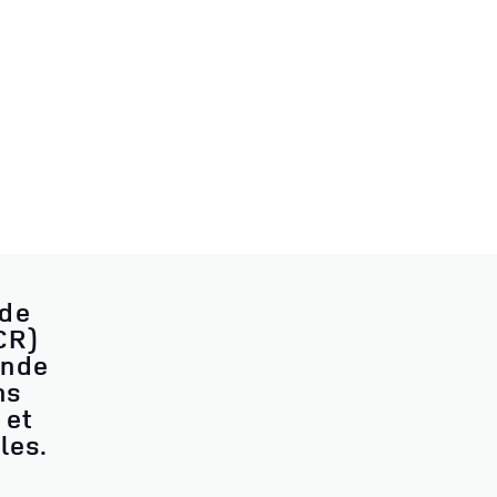
 de
CR)
onde
ns
 et
les.