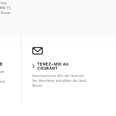
cinq
3 M$/15
d Rover
RE
TENEZ-MOI AU
COURANT
par
Inscrivez-vous afin de recevoir
les dernières actualités de Land
aux
Rover.