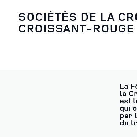
SOCIÉTÉS DE LA CR
CROISSANT-ROUGE
La F
la C
est 
qui 
par 
du t