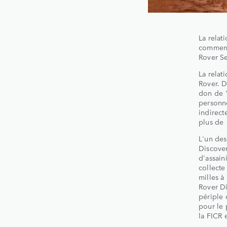
La relat
commenc
Rover Se
La relat
Rover. D
don de 1
personne
indirect
plus de
L'un des
Discover
d'assain
collecte
milles à
Rover Di
périple 
pour le 
la FICR 