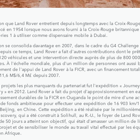
ion que Land Rover entretient depuis longtemps avec la Croix-Rouge
é en 1954 lorsque nous avons fourni à la Croix-Rouge britannique
ries 1 à utiliser comme dispensaire mobile à Dubai.
ion se consolida davantage en 2007, dans le cadre du G4 Challenge
epuis ce temps, Land Rover a fait d'autres contributions dont le prêt
20 véhicules et une intervention directe auprès de plus de 800 000
s. À l'échelle mondiale, plus d'un million de personnes ont aussi 
ement de l'appui de Land Rover à la FICR, avec un financement total
 11,6 M$/6,4 M£ depuis 2007.
 projets les plus marquants du partenariat fut l'expédition « Journey
y » en 2012. Land Rover a fait du projet d'approvisionnement en ea
issement durables de la FICR en Ouganda le point de mire d'une act
 de fonds ambitieuse pour effectuer une expédition de 16 903 km/
 Beijing, en Chine. Cette expédition a été réalisée par le millioniè
scovery, qui a été construit à Solihull, au R.-U., le foyer de Land Rov
de 50 jours a atteint son objectif, qui était d'amasser un million de l
projet et de sensibiliser le monde au travail vital effectué par les é
en Afrique.