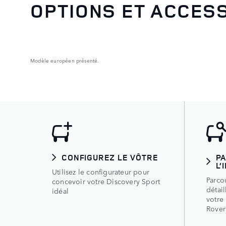
OPTIONS ET ACCES
Modèle européen présenté.
CONFIGUREZ LE VÔTRE
P
L’
Utilisez le configurateur pour
Parcou
concevoir votre Discovery Sport
détai
idéal
votre
Rover