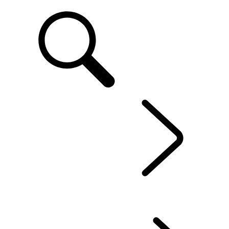
ASSISTANCE
FR
Discovery Sport 23MY
...
VUE D’ENSEMBLE
GALERIE
POINTS SAILLANTS
OPTIONS ET ACCESSOIRES