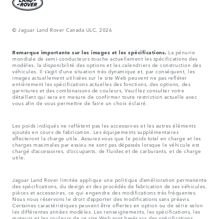
© Jaguar Land Rover Canada ULC, 2026
Remarque importante sur les images et les spécifications.
La pénurie
mondiale de semi-conducteurs touche actuellement les spécifications des
modèles, la disponibilité des options et les calendriers de construction des
véhicules. Il s’agit d’une situation très dynamique et, par conséquent, les
images actuellement utilisées sur le site Web peuvent ne pas refléter
entièrement les spécifications actuelles des fonctions, des options, des
garnitures et des combinaisons de couleurs. Veuillez consulter votre
détaillant qui sera en mesure de confirmer toute restriction actuelle avec
vous afin de vous permettre de faire un choix éclairé.
Les poids indiqués ne reflètent pas les accessoires et les autres éléments
ajoutés en cours de fabrication. Les équipements supplémentaires
affecteront la charge utile. Assurez-vous que le poids total en charge et les
charges maximales par essieu ne sont pas dépassés lorsque le véhicule est
chargé d’accessoires, d’occupants, de fluides et de carburants, et de charge
utile.
Jaguar Land Rover limitée applique une politique d’amélioration permanente
des spécifications, du design et des procédés de fabrication de ses véhicules,
pièces et accessoires, ce qui engendre des modifications très fréquentes.
Nous nous réservons le droit d’apporter des modifications sans préavis.
Certaines caractéristiques peuvent être offertes en option ou de série selon
les différentes années modèles. Les renseignements, les spécifications, les
moteurs et les couleurs de ce site Web sont basés sur des spécifications