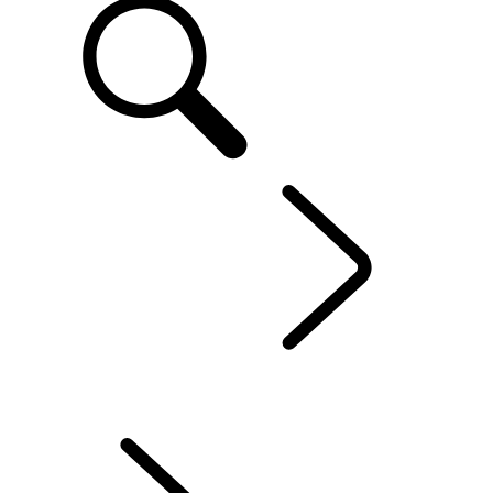
FR
FLEET & BUSINESS
...
NOS CENTRES ET SERVICES
VUE D’ENSEMBLE
NOS VÉHICULES
NOS CENTRES ET SERVICES