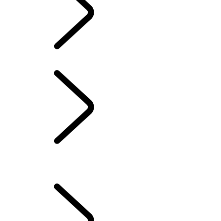
PROTECTION A-KIP* DU DEFENDER 110 et 130
NOS CENTRES ET SERVICES
...
PROTECTION LAND
ROVER
VUE D’ENSEMBLE
LAND ROVER CARE
PROTECTION LAND ROVER