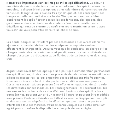
Remarque importante sur les images et les spécifications.
La pénurie
mondiale de semi-conducteurs touche actuellement les spécifications des
modèles, la disponibilité des options et les calendriers de construction des
véhicules. Il s’agit d’une situation très dynamique et, par conséquent, les
images actuellement utilisées sur le site Web peuvent ne pas refléter
entièrement les spécifications actuelles des fonctions, des options, des
garnitures et des combinaisons de couleurs. Veuillez consulter votre
détaillant qui sera en mesure de confirmer toute restriction actuelle avec
vous afin de vous permettre de faire un choix éclairé.
Les poids indiqués ne reflètent pas les accessoires et les autres éléments
ajoutés en cours de fabrication. Les équipements supplémentaires
affecteront la charge utile. Assurez-vous que le poids total en charge et les
charges maximales par essieu ne sont pas dépassés lorsque le véhicule est
chargé d’accessoires, d’occupants, de fluides et de carburants, et de charge
utile.
Jaguar Land Rover limitée applique une politique d’amélioration permanente
des spécifications, du design et des procédés de fabrication de ses véhicules,
pièces et accessoires, ce qui engendre des modifications très fréquentes.
Nous nous réservons le droit d’apporter des modifications sans préavis.
Certaines caractéristiques peuvent être offertes en option ou de série selon
les différentes années modèles. Les renseignements, les spécifications, les
moteurs et les couleurs de ce site Web sont basés sur des spécifications
européennes, peuvent varier d’un marché à l’autre et peuvent être modifiés
sans préavis. Certains véhicules sont illustrés avec de l’équipement en option
et des accessoires adaptés chez le détaillant qui pourraient ne pas être
offerts dans tous les marchés. Veuillez communiquer avec votre détaillant
agréé pour connaître la disponibilité et les prix de votre région.