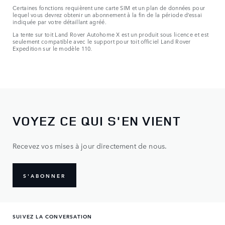
Certaines fonctions requièrent une carte SIM et un plan de données pour
lequel vous devrez obtenir un abonnement à la fin de la période d’essai
indiquée par votre détaillant agréé.
La tente sur toit Land Rover Autohome X est un produit sous licence et est
seulement compatible avec le support pour toit officiel Land Rover
Expedition sur le modèle 110.
VOYEZ CE QUI S'EN VIENT
Recevez vos mises à jour directement de nous.
S'ABONNER
SUIVEZ LA CONVERSATION