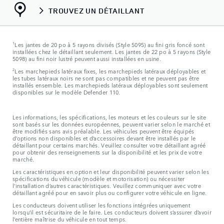
TROUVEZ UN DÉTAILLANT
1
Les jantes de 20 po à 5 rayons divisés (Style 5095) au fini gris foncé sont
installées chez le détaillant seulement. Les jantes de 22 po à 5 rayons (Style
5098) au fini noir lustré peuvent aussi installées en usine.
2
Les marchepieds latéraux fixes, les marchepieds latéraux déployables et
les tubes latéraux noirs ne sont pas compatibles et ne peuvent pas être
installés ensemble. Les marchepieds latéraux déployables sont seulement
disponibles sur le modèle Defender 110.
Les informations, les spécifications, les moteurs et les couleurs sur le site
sont basés sur les données européennes, peuvent varier selon le marché et
être modifiés sans avis préalable. Les véhicules peuvent être équipés
d’options non disponibles et d’accessoires devant être installés par le
détaillant pour certains marchés. Veuillez consulter votre détaillant agréé
pour obtenir des renseignements sur la disponibilité et les prix de votre
marché.
Les caractéristiques en option et leur disponibilité peuvent varier selon les
spécifications du véhicule (modèle et motorisation) ou nécessiter
l’installation d’autres caractéristiques. Veuillez communiquer avec votre
détaillant agréé pour en savoir plus ou configurer votre véhicule en ligne.
Les conducteurs doivent utiliser les fonctions intégrées uniquement
lorsqu’il est sécuritaire de le faire. Les conducteurs doivent s’assurer d’avoir
l’entière maîtrise du véhicule en tout temps.