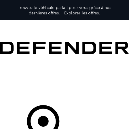
Trouvez le véhicule parfait pour vous grâce à nos
dernières offres.
Explorer les offres.
VÉHICULES
PROPRIÉTAIRES
EXPLOREZ
MAGASINER
Votre Concessionnaire