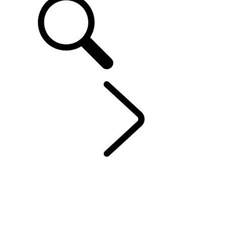
FR
DEFENDER
...
PERSONNALISATION ULTIME
EXPLOREZ LE DEFENDER 130
EXPLOREZ LE DEFENDER 110
EXPLOREZ LE DEFENDER 90
GALERIE
MODÈLES ET SPÉCIFICATIONS
OPTIONS ET ACCESSOIRES