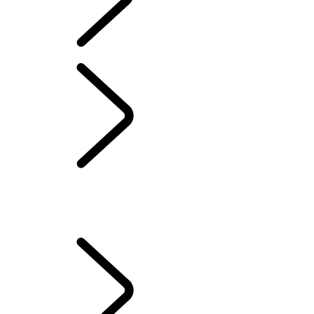
DEFENDER
GROUPES D’ACCESSOIRES
...
GROUPE URBAIN
GROUPES D’ACCESSOIRES
GROUPES EXPLORATEUR
GROUPE AVENTURE
GROUPES CAMPAGNE
GROUPE URBAIN