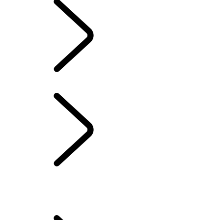
BIBLIOTHÈQUE DES PROPRIÉTAIRES
POUR NOUS JOINDRE
FAQs
PRODUITS DE MARQUE
JANTES ET PNEUS
MISES À JOUR LOGICIELLES AUTOMATIQUES
PROGRAMME DE PROTECTION