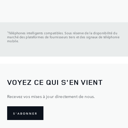
1
Téléphones intelligents compatibles. Sous réserve de la disponibilité du
marché des plateformes de fournisseurs tiers et des signaux de téléphonie
mobile.
VOYEZ CE QUI S'EN VIENT
Recevez vos mises à jour directement de nous.
S'ABONNER