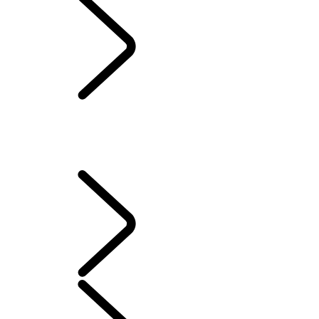
HUILE DE CASTROL
SIRIUSXM
PROMESSE D’ENTRETIEN DE LAND ROVER
PIÈCES D’ORIGINE
SYSTÈME D’INFODIVERTISSEMENT