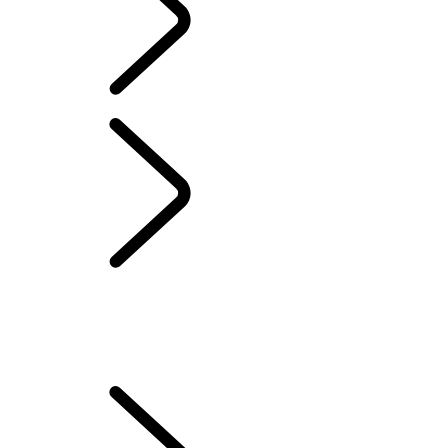
French
PROPRIÉTÉ D’UN VÉHICULE ÉLECTRIQUE
...
VUE D’ENSEMBLE
VUE D’ENSEMBLE
CONFIGURER VOTRE VÉHICULE
COMMENT RECHARGER VOTRE VÉHICULE ÉLECTRIQUE
MODES DE CONDUITE DU VÉHICULE HYBRIDE ÉLECTRIQUE
RECHARGEABLE
MAXIMISEZ L'AUTONOMIE DE VOTRE BATTERIE