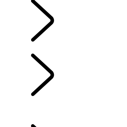
BIBLIOTHÈQUE DES PROPRIÉTAIRES
POUR NOUS JOINDRE
FAQs
PRODUITS DE MARQUE
JANTES ET PNEUS
MISES À JOUR LOGICIELLES AUTOMATIQUES
PROGRAMME DE PROTECTION