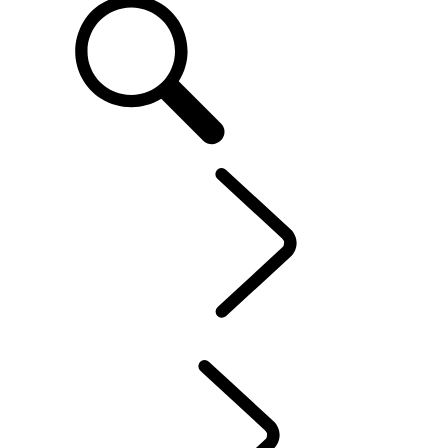
FR
OWNERSHIP
...
JANTES ET PNEUS
VUE D'ENSEMBLE