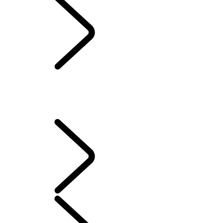
HUILE DE CASTROL
SIRIUSXM
PROMESSE D’ENTRETIEN DE LAND ROVER
PIÈCES D’ORIGINE
SYSTÈME D’INFODIVERTISSEMENT