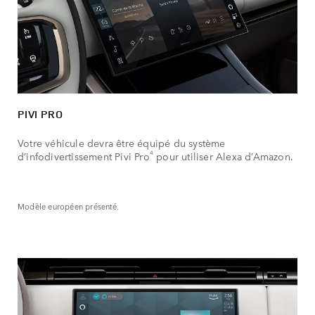
PIVI PRO
Votre véhicule devra être équipé du système
4
d’infodivertissement Pivi Pro
pour utiliser Alexa d’Amazon.
Modèle européen présenté.