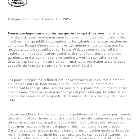
© Jaguar Land Rover Canada ULC, 2026
Remarque importante sur les images et les spécifications.
La pénurie
mondiale de semi-conducteurs touche actuellement les spécifications des
modèles, la disponibilité des options et les calendriers de construction des
véhicules. Il s’agit d’une situation très dynamique et, par conséquent, les
images actuellement utilisées sur le site Web peuvent ne pas refléter
entièrement les spécifications actuelles des fonctions, des options, des
garnitures et des combinaisons de couleurs. Veuillez consulter votre
détaillant qui sera en mesure de confirmer toute restriction actuelle avec
vous afin de vous permettre de faire un choix éclairé.
Les poids indiqués ne reflètent pas les accessoires et les autres éléments
ajoutés en cours de fabrication. Les équipements supplémentaires
affecteront la charge utile. Assurez-vous que le poids total en charge et les
charges maximales par essieu ne sont pas dépassés lorsque le véhicule est
chargé d’accessoires, d’occupants, de fluides et de carburants, et de charge
utile.
Jaguar Land Rover limitée applique une politique d’amélioration permanente
des spécifications, du design et des procédés de fabrication de ses véhicules,
pièces et accessoires, ce qui engendre des modifications très fréquentes.
Nous nous réservons le droit d’apporter des modifications sans préavis.
Certaines caractéristiques peuvent être offertes en option ou de série selon
les différentes années modèles. Les renseignements, les spécifications, les
moteurs et les couleurs de ce site Web sont basés sur des spécifications