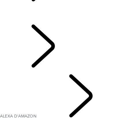
VUE D’ENSEMBLE
GUIDE DE CONFIGURATION DE TOUCH PRO
GUIDE DE CONFIGURATION PIVI
ALEXA D’AMAZON
SYSTÈME
D’INFODIVERTISSEMENT
ALEXA D’AMAZON
D’INFODIVERTISSEMENT