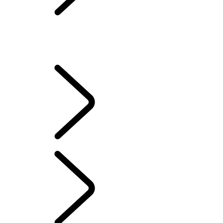
ABONNEMENTS
APPLICATION REMOTE
FONCTIONS D’URGENCE ET DE SÉCURITÉ
CONDITIONS GÉNÉRALES RELATIVES AU SERVICE INCONTROL
FAQ SUR PIVI
OWNERSHIP
D’INFODIVERTISSEMENT
...
ALEXA D’AMAZON