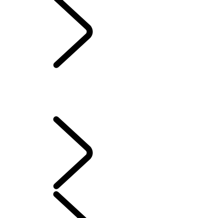
HUILE DE CASTROL
SIRIUSXM
PROMESSE D’ENTRETIEN DE LAND ROVER
PIÈCES D’ORIGINE
SYSTÈME D’INFODIVERTISSEMENT