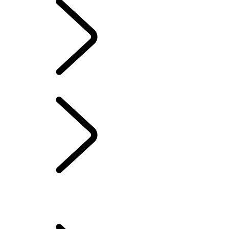
BIBLIOTHÈQUE DES PROPRIÉTAIRES
POUR NOUS JOINDRE
FAQs
PRODUITS DE MARQUE
JANTES ET PNEUS
MISES À JOUR LOGICIELLES AUTOMATIQUES
PROGRAMME DE PROTECTION