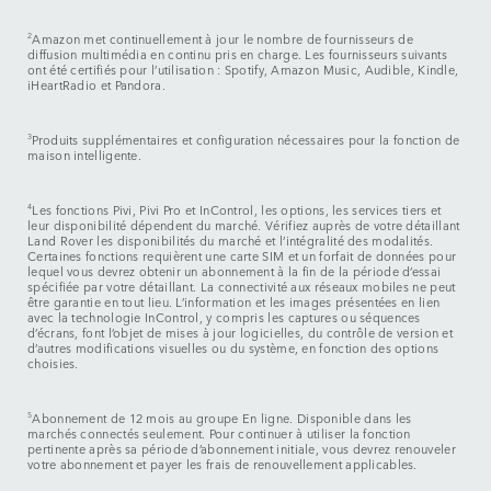
2
Amazon met continuellement à jour le nombre de fournisseurs de
diffusion multimédia en continu pris en charge. Les fournisseurs suivants
ont été certifiés pour l’utilisation : Spotify, Amazon Music, Audible, Kindle,
iHeartRadio et Pandora.
3
Produits supplémentaires et configuration nécessaires pour la fonction de
maison intelligente.
4
Les fonctions Pivi, Pivi Pro et InControl, les options, les services tiers et
leur disponibilité dépendent du marché. Vérifiez auprès de votre détaillant
Land Rover les disponibilités du marché et l’intégralité des modalités.
Certaines fonctions requièrent une carte SIM et un forfait de données pour
lequel vous devrez obtenir un abonnement à la fin de la période d’essai
spécifiée par votre détaillant. La connectivité aux réseaux mobiles ne peut
être garantie en tout lieu. L’information et les images présentées en lien
avec la technologie InControl, y compris les captures ou séquences
d’écrans, font l’objet de mises à jour logicielles, du contrôle de version et
d’autres modifications visuelles ou du système, en fonction des options
choisies.
5
Abonnement de 12 mois au groupe En ligne. Disponible dans les
marchés connectés seulement. Pour continuer à utiliser la fonction
pertinente après sa période d’abonnement initiale, vous devrez renouveler
votre abonnement et payer les frais de renouvellement applicables.