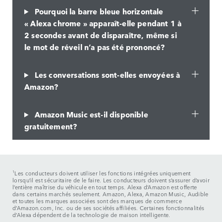
Pourquoi la barre bleue horizontale
« Alexa chrome » apparaît-elle pendant 1 à
2 secondes avant de disparaître, même si
le mot de réveil n’a pas été prononcé?
Les conversations sont-elles envoyées à
Amazon?
Amazon Music est-il disponible
gratuitement?
1
Les conducteurs doivent utiliser les fonctions intégrées uniquement
lorsqu’il est sécuritaire de le faire. Les conducteurs doivent s’assurer d’avoir
l’entière maîtrise du véhicule en tout temps. Alexa d’Amazon est offerte
dans certains marchés seulement. Amazon, Alexa, Amazon Music, Audible
et toutes les marques associées sont des marques de commerce
d’Amazon.com, Inc. ou de ses sociétés affiliées. Certaines fonctionnalités
d’Alexa dépendent de la technologie de maison intelligente.