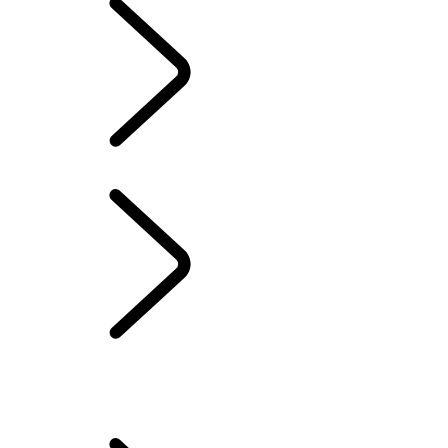
BIBLIOTHÈQUE DES PROPRIÉTAIRES
POUR NOUS JOINDRE
FAQs
PRODUITS DE MARQUE
JANTES ET PNEUS
MISES À JOUR LOGICIELLES AUTOMATIQUES
PROGRAMME DE PROTECTION