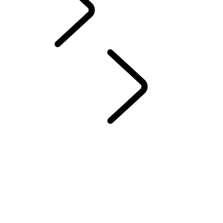
French
INCONTROL
...
NAVIGATION CONNECTÉE
VUE D'ENSEMBLE
INFODIVERTISSEMENT
CONNECTIVITÉ
INCONTROL TOUCH PRO
DISPOSITIF DE REPÉRAGE DE VÉHICULE VOLÉ
APPLICATIONS INCONTROL
INSTALLATION DES APPLICATIONS INCONTROL
INCONTROL WI-FI HOTSPOT
INCONTROL REMOTE PREMIUM