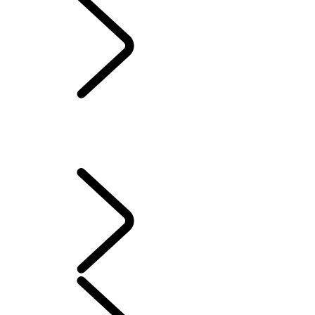
HUILE DE CASTROL
SIRIUSXM
PROMESSE D’ENTRETIEN DE LAND ROVER
PIÈCES D’ORIGINE
SYSTÈME D’INFODIVERTISSEMENT