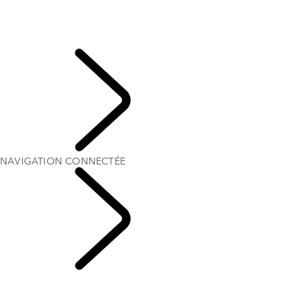
D’ASSISTANCE AU CONDUCTEUR
NAVIGATION CONNECTÉE
INCONTROL PROTECT
ACTIVATION PROTECT
OWNERSHIP
NAVIGATION CONNECTÉE
INCONTROL