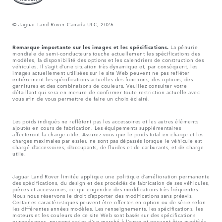
© Jaguar Land Rover Canada ULC, 2026
Remarque importante sur les images et les spécifications.
La pénurie
mondiale de semi-conducteurs touche actuellement les spécifications des
modèles, la disponibilité des options et les calendriers de construction des
véhicules. Il s’agit d’une situation très dynamique et, par conséquent, les
images actuellement utilisées sur le site Web peuvent ne pas refléter
entièrement les spécifications actuelles des fonctions, des options, des
garnitures et des combinaisons de couleurs. Veuillez consulter votre
détaillant qui sera en mesure de confirmer toute restriction actuelle avec
vous afin de vous permettre de faire un choix éclairé.
Les poids indiqués ne reflètent pas les accessoires et les autres éléments
ajoutés en cours de fabrication. Les équipements supplémentaires
affecteront la charge utile. Assurez-vous que le poids total en charge et les
charges maximales par essieu ne sont pas dépassés lorsque le véhicule est
chargé d’accessoires, d’occupants, de fluides et de carburants, et de charge
utile.
Jaguar Land Rover limitée applique une politique d’amélioration permanente
des spécifications, du design et des procédés de fabrication de ses véhicules,
pièces et accessoires, ce qui engendre des modifications très fréquentes.
Nous nous réservons le droit d’apporter des modifications sans préavis.
Certaines caractéristiques peuvent être offertes en option ou de série selon
les différentes années modèles. Les renseignements, les spécifications, les
moteurs et les couleurs de ce site Web sont basés sur des spécifications
européennes, peuvent varier d’un marché à l’autre et peuvent être modifiés