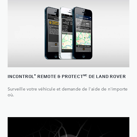
INCONTROL
REMOTE & PROTECT
DE LAND ROVER
®
MC
Surveille votre véhicule et demande de l'aide de n'importe
où.